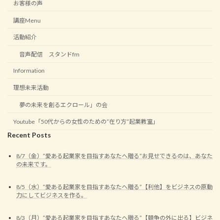
お客様の声
講座Menu
活動紹介
音声配信 スタンドfm
Information
理想未来活動
夢の未来を創るエクロール」の会
Youtube「50代からの女性のための”在り方”起業教室」
Recent Posts
8/7（金）”愛ある起業家を目指すあなたへ贈る”お見せできるのは、あなた
の未来です。
8/5（水）”愛ある起業家を目指すあなたへ贈る”【利他】をビジネスの原動
力にしてビジネスを作る。
8/3（月）”愛ある起業家を目指すあなたへ贈る”【競争の外に出る】ビジネ