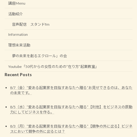
講座Menu
活動紹介
音声配信 スタンドfm
Information
理想未来活動
夢の未来を創るエクロール」の会
Youtube「50代からの女性のための”在り方”起業教室」
Recent Posts
8/7（金）”愛ある起業家を目指すあなたへ贈る”お見せできるのは、あなた
の未来です。
8/5（水）”愛ある起業家を目指すあなたへ贈る”【利他】をビジネスの原動
力にしてビジネスを作る。
8/3（月）”愛ある起業家を目指すあなたへ贈る”【競争の外に出る】ビジネ
スにおいて競争の外に出るとは？