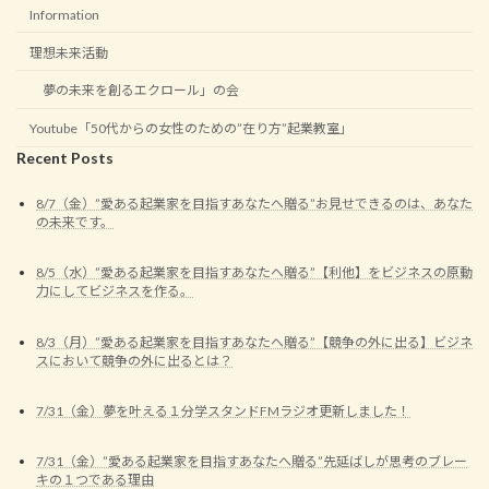
Information
理想未来活動
夢の未来を創るエクロール」の会
Youtube「50代からの女性のための”在り方”起業教室」
Recent Posts
8/7（金）”愛ある起業家を目指すあなたへ贈る”お見せできるのは、あなた
の未来です。
8/5（水）”愛ある起業家を目指すあなたへ贈る”【利他】をビジネスの原動
力にしてビジネスを作る。
8/3（月）”愛ある起業家を目指すあなたへ贈る”【競争の外に出る】ビジネ
スにおいて競争の外に出るとは？
7/31（金）夢を叶える１分学スタンドFMラジオ更新しました！
7/31（金）”愛ある起業家を目指すあなたへ贈る”先延ばしが思考のブレー
キの１つである理由