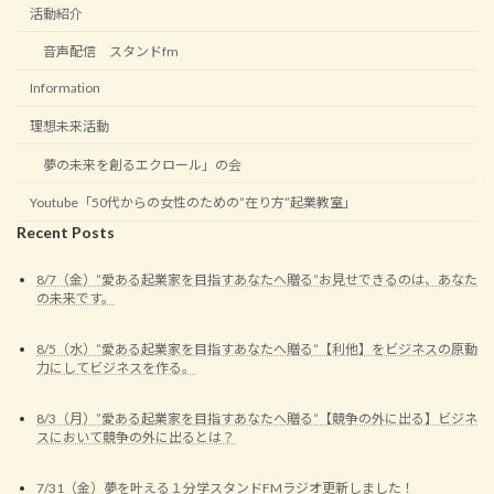
活動紹介
音声配信 スタンドfm
Information
理想未来活動
夢の未来を創るエクロール」の会
Youtube「50代からの女性のための”在り方”起業教室」
Recent Posts
8/7（金）”愛ある起業家を目指すあなたへ贈る”お見せできるのは、あなた
の未来です。
8/5（水）”愛ある起業家を目指すあなたへ贈る”【利他】をビジネスの原動
力にしてビジネスを作る。
8/3（月）”愛ある起業家を目指すあなたへ贈る”【競争の外に出る】ビジネ
スにおいて競争の外に出るとは？
7/31（金）夢を叶える１分学スタンドFMラジオ更新しました！