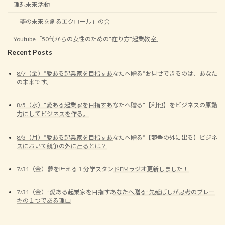
理想未来活動
夢の未来を創るエクロール」の会
Youtube「50代からの女性のための”在り方”起業教室」
Recent Posts
8/7（金）”愛ある起業家を目指すあなたへ贈る”お見せできるのは、あなた
の未来です。
8/5（水）”愛ある起業家を目指すあなたへ贈る”【利他】をビジネスの原動
力にしてビジネスを作る。
8/3（月）”愛ある起業家を目指すあなたへ贈る”【競争の外に出る】ビジネ
スにおいて競争の外に出るとは？
7/31（金）夢を叶える１分学スタンドFMラジオ更新しました！
7/31（金）”愛ある起業家を目指すあなたへ贈る”先延ばしが思考のブレー
キの１つである理由